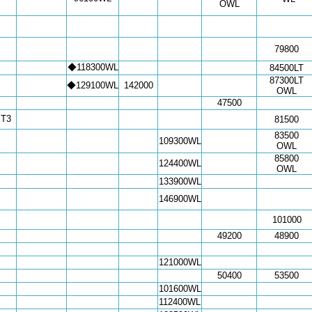
OWL
79800
◆118300WL
84500LT
87300LT
◆129100WL
142000
OWL
47500
T3
81500
83500
109300WL
OWL
85800
124400WL
OWL
133900WL
146900WL
101000
49200
48900
121000WL
50400
53500
101600WL
112400WL