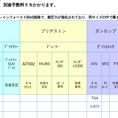
、別途手数料５％かかります。
はレインフォースド(Ref)規格で、耐圧力が強化されており、同サイズの中で
ブリヂストン
ダンロップ
ﾌﾟﾗｲﾏｼｰ
ﾃﾞｭｰﾗｰ
ｸﾞﾗﾝﾄﾚｯｸ
ﾌﾟﾗｲﾏｼｰ
ﾞ
ｱﾚﾝｻﾞ
ｱﾚﾝｻﾞ
A/T002
SUV
H/L850
AT5
MT2
PT
001
LX200
ﾌﾟﾗｽ
ｵｰﾙ
ｵｰﾙ
ｵﾌ
快適＆
静粛
快
ｽﾎﾟｰﾂ
高速安定
重視
ﾗｳﾝﾄﾞ
安定
重視
ﾗｳﾝﾄﾞ
ﾛｰﾄﾞ
安
TG4
※AT3