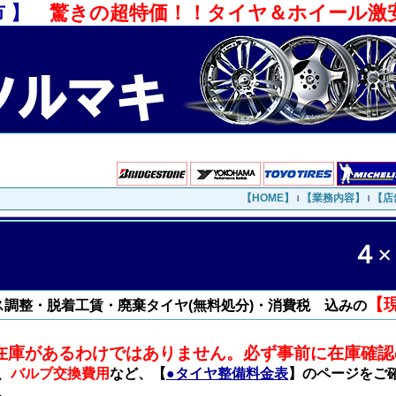
 】
驚きの超特価！！タイヤ＆ホイール激
【HOME】
【業務内容】
【店
l
l
４×
【
調整・脱着工賃・廃棄タイヤ(無料処分)
・消費税 込みの
在庫があるわけではありません。必ず事前に在庫確認
、
バルブ交換費用
など、【
●タイヤ整備料金表
】のページをご
。