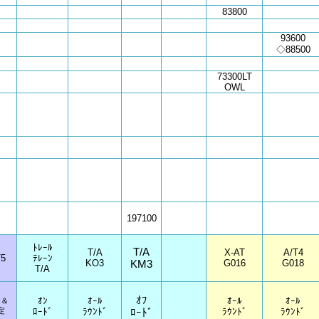
83800
93600
◇88500
73300LT
OWL
197100
ﾄﾚｰﾙ
T/A
T/A
X-AT
A/T4
5
ﾃﾚｰﾝ
KO3
KM3
G016
G018
T/A
ｵﾌ
ｵﾝ
ｵｰﾙ
ｵｰﾙ
ｵｰﾙ
適＆
定
ﾛｰﾄﾞ
ﾗｳﾝﾄﾞ
ﾛｰﾄﾞ
ﾗｳﾝﾄﾞ
ﾗｳﾝﾄﾞ