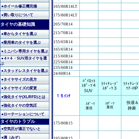
●ホイール修正機完備
165/80R14LT
●買い取りについて
175/80R14LT
タイヤの基礎知識
205/70R14
215/70R14
●車からタイヤを選ぶ
155/65R14
●乗用車のタイヤを選ぶ
165/65R14
●ミニバン専用タイヤを選ぶ
215/60R14
●４×４・SUV用タイヤを選
225/60R14
ぶ
235/60R14
●スタッドレスタイヤを選ぶ
24/60R14
●タイヤサイズの見方
ﾊﾟｲﾛｯﾄ
ﾗﾃｨﾁｭｰﾄﾞ
ﾗﾃｨﾁｭｰﾄ
ｽﾎﾟｰﾂ４
●タイヤサイズの変更
ｽﾎﾟｰﾂ３
ﾂｱｰHP
SUV
１５ｲﾝﾁ
●強化タイヤ(XL/RFD)とは
快適＆
ｽﾎﾟｰﾂ
ｽﾎﾟｰﾂ
●強化タイヤの空気圧
重視
静粛
重視
●ローテーションについて
タイヤのトラブル
175/80R15
●空気圧が適正でないと
●溝（みぞ）
195/80R15