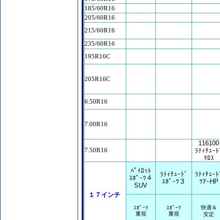
185/60R16
205/60R16
215/60R16
235/60R16
195R16C
205R16C
6.50R16
7.00R16
116100
7.50R16
ﾗﾃｨﾁｭｰﾄ
ｸﾛｽ
ﾊﾟｲﾛｯﾄ
ﾗﾃｨﾁｭｰﾄﾞ
ﾗﾃｨﾁｭｰﾄ
ｽﾎﾟｰﾂ４
ｽﾎﾟｰﾂ３
ﾂｱｰHP
SUV
１７インチ
快適＆
ｽﾎﾟｰﾂ
ｽﾎﾟｰﾂ
重視
重視
安定