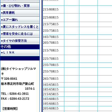
●傷・ひび割れ・変形
215/80R15
●異常磨耗
225/80R15
●エアー漏れ
215/75R15
●夏にスタッドレスを履くと
235/75R15
●雪道を安全に走るには
165/70R15
●タイヤの保管方法
205/70R15
その他
215/70R15
●ＬＩＮＫ
225/70R15
235/70R15
(株)タイヤショップツルマ
255/70R15
キ
265/70R15
〒326-0041
栃木県足利市助戸新山町
165/65R15
1074-1
185/65R15
TEL：0284-41-3911
215/65R15
FAX：0284-43-2172
165/60R15
195/60R15
205/60R15
【営業時間】