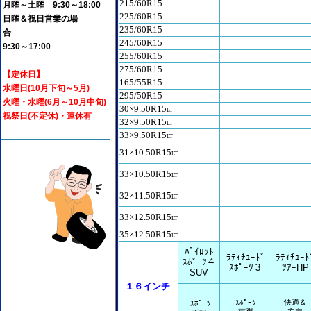
215/60R15
月曜～土曜 9:30～18:00
225/60R15
日曜＆祝日営業の場
235/60R15
合
245/60R15
9:30～17:00
255/60R15
275/60R15
【定休日】
165/55R15
水曜日(10月下旬～5月)
295/50R15
火曜・水曜(6月～10月中旬)
30×9.50R15
LT
祝祭日(不定休)・連休有
32×9.50R15
LT
33×9.50R15
LT
31×10.50R15
LT
33×10.50R15
LT
32×11.50R15
LT
33×12.50R15
LT
35×12.50R15
LT
ﾊﾟｲﾛｯﾄ
ﾗﾃｨﾁｭｰﾄﾞ
ﾗﾃｨﾁｭｰﾄ
ｽﾎﾟｰﾂ４
ｽﾎﾟｰﾂ３
ﾂｱｰHP
SUV
１６インチ
快適＆
ｽﾎﾟｰﾂ
ｽﾎﾟｰﾂ