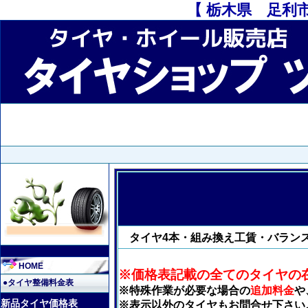
【 栃木県 足利市
タイヤ4本・組み換え工賃・バランス
HOME
※価格表記載の全てのタイヤの
●タイヤ整備料金表
※特殊作業が必要な場合の
追加料金
や
新品タイヤ価格表
※表示以外のタイヤもお問合せ下さい