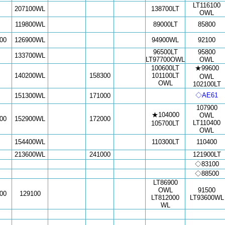
LT116100
207100
WL
138700LT
OWL
119800
WL
89000LT
85800
00
126900
WL
94900WL
92100
96500LT
95800
133700
WL
LT97700OWL
OWL
100600LT
★99600
140200
WL
158300
101100LT
OWL
OWL
102100LT
◇AE61
151300
WL
171000
107900
★104000
OWL
00
152900
WL
172000
LT110400
105700LT
OWL
154400
WL
110300LT
110400
213600
WL
241000
121900LT
◇83100
◇88500
LT86900
OWL
91500
00
129100
LT812000
LT93600WL
WL