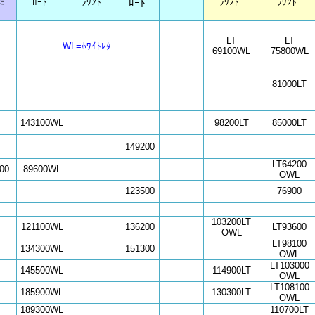
定
ﾛｰﾄﾞ
ﾗｳﾝﾄﾞ
ﾛｰﾄﾞ
ﾗｳﾝﾄﾞ
ﾗｳﾝﾄﾞ
LT
LT
WL=ﾎﾜｲﾄﾚﾀｰ
69100WL
75800WL
81000LT
143100
WL
98200LT
85000LT
149200
LT64200
00
89600
WL
OWL
123500
76900
103200LT
121100
WL
136200
LT93600
OWL
LT98100
134300
WL
151300
OWL
LT103000
145500
WL
114900LT
OWL
LT108100
185900
WL
130300LT
OWL
189300
WL
110700LT