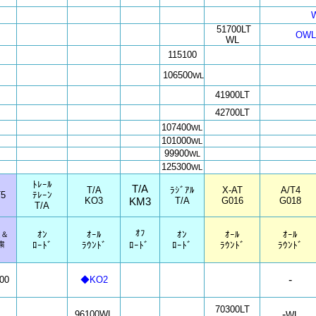
51700LT
OWL
WL
115100
106500
WL
41900LT
42700LT
107400
WL
101000
WL
99900
WL
125300
WL
ﾄﾚｰﾙ
T/A
T/A
ﾗｼﾞｱﾙ
X-AT
A/T4
5
ﾃﾚｰﾝ
KO3
KM3
T/A
G016
G018
T/A
ｵﾌ
ｵﾝ
ｵｰﾙ
ｵﾝ
ｵｰﾙ
ｵｰﾙ
適＆
粛
ﾛｰﾄﾞ
ﾗｳﾝﾄﾞ
ﾛｰﾄﾞ
ﾛｰﾄﾞ
ﾗｳﾝﾄﾞ
ﾗｳﾝﾄﾞ
-
00
◆KO2
70300LT
-
96100WL
WL