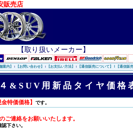
安販売店
【取り扱いメーカー】
舗案内】
【お問い合わせ】
【お支払い方法】
【通信販売について】 l
【通信販
l
l
l
４ & S U V 用 新 品 タ イ ヤ 価 格
現金特価価格】
です。
のご連絡をお願いいたします。
確認下さい。