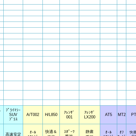
ﾌﾟﾗｲﾏｼｰ
ﾞ
ｱﾚﾝｻﾞ
ｱﾚﾝｻﾞ
SUV
A/T002
H/L850
AT5
MT2
PT
001
LX200
ﾌﾟﾗｽ
快適＆
ｽﾎﾟｰﾂ
静粛
ｵｰﾙ
ｵｰﾙ
ｵﾌ
快
高速安定