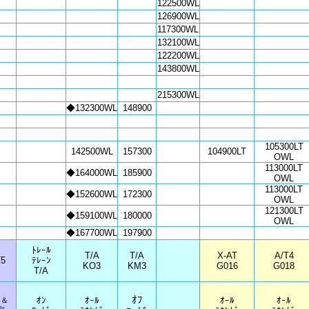
122500WL
126900WL
117300WL
132100WL
122200WL
143800WL
215300WL
◆132300WL
148900
105300LT
142500
WL
157300
104900LT
OWL
113000LT
◆164000WL
185900
OWL
113000LT
◆152600WL
172300
OWL
121300LT
◆159100WL
180000
OWL
◆167700WL
197900
ﾄﾚｰﾙ
T/A
T/A
X-AT
A/T4
5
ﾃﾚｰﾝ
KO3
KM3
G016
G018
T/A
ｵﾌ
ｵﾝ
ｵｰﾙ
ｵｰﾙ
ｵｰﾙ
適＆