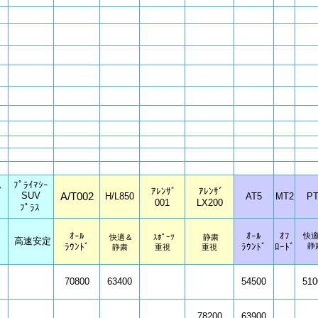
ﾌﾟﾗｲﾏｼｰ
ﾞ
ｱﾚﾝｻﾞ
ｱﾚﾝｻﾞ
SUV
A/T002
H/L850
AT5
MT2
PT
001
LX200
ﾌﾟﾗｽ
ｵｰﾙ
ｵｰﾙ
ｵﾌ
快
快適＆
ｽﾎﾟｰﾂ
静粛
高速安定
ﾗｳﾝﾄﾞ
ﾗｳﾝﾄﾞ
ﾛｰﾄﾞ
静
静粛
重視
重視
70800
63400
54500
510
78200
63900