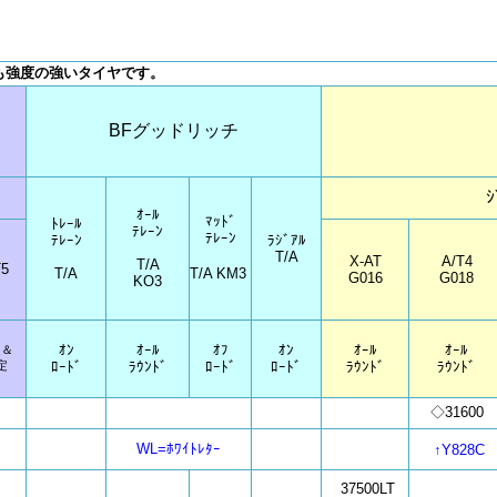
最も強度の強いタイヤです。
BFグッドリッチ
ｼ
ｵｰﾙ
ﾏｯﾄﾞ
ﾄﾚｰﾙ
ﾃﾚｰﾝ
ﾃﾚｰﾝ
ﾃﾚｰﾝ
ﾗｼﾞｱﾙ
T/A
X-AT
A/T4
T/A
5
T/A
T/A KM3
G016
G018
KO3
ｵﾝ
ｵｰﾙ
ｵﾌ
ｵﾝ
ｵｰﾙ
ｵｰﾙ
適＆
定
ﾛｰﾄﾞ
ﾗｳﾝﾄﾞ
ﾛｰﾄﾞ
ﾛｰﾄﾞ
ﾗｳﾝﾄﾞ
ﾗｳﾝﾄﾞ
◇31600
WL=ﾎﾜｲﾄﾚﾀｰ
↑Y828C
37500LT