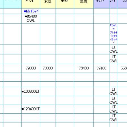
重視
ﾗｳﾝﾄﾞ
ﾗｳﾝﾄﾞ
ﾛｰﾄﾞ
安
安定
重視
■M/T674
■85400
OWL
OWL
＝
ｱｳﾄﾗ
ｲﾝﾎﾜ
ｲﾄﾚﾀ
ｰ
LT
OWL
LT
OWL
79000
70000
78400
59100
558
LT
■100800LT
OWL
LT
OWL
LT
■120400LT
OWL
LT
OWL