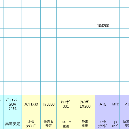
104200
ﾞ
ﾌﾟﾗｲﾏｼｰ
ﾞ
ｱﾚﾝｻﾞ
ｱﾚﾝｻﾞ
A/T002
SUV
H/L850
AT5
PT
MT2
001
LX200
ﾌﾟﾗｽ
ｵｰﾙ
ｵｰﾙ
快適＆
静粛
快
ｽﾎﾟｰﾂ
ｵﾌ
高速安定
ﾗｳﾝﾄﾞ
安定
重視
ﾗｳﾝﾄﾞ
ﾛｰﾄﾞ
安
重視