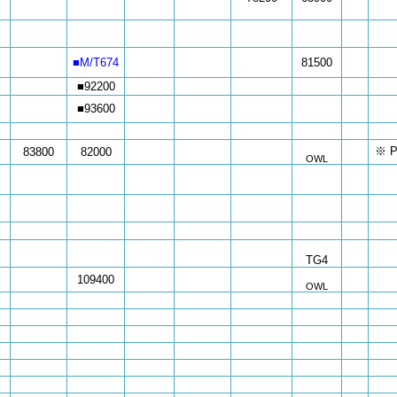
■M/T674
81500
■92200
■93600
※ P
83800
82000
OWL
TG4
109400
OWL