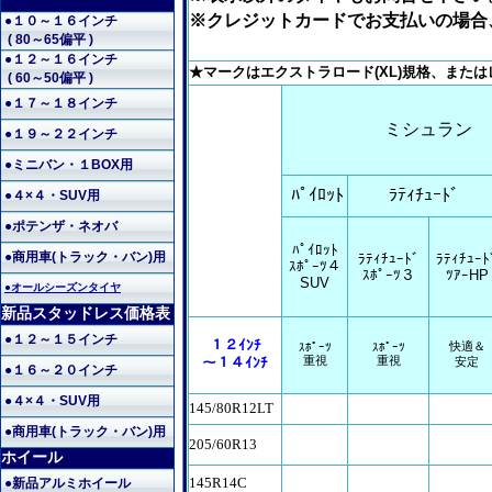
※クレジットカードでお支払いの場合
●１０～１６インチ
( 80～65偏平 )
●１２～１６インチ
★マークはエクストラロード(XL)規格、また
( 60～50偏平 )
●１７～１８インチ
ミシュラン
●１９～２２インチ
●ミニバン・１BOX用
ﾊﾟｲﾛｯﾄ
ﾗﾃｨﾁｭｰﾄﾞ
●４×４・SUV用
●ポテンザ・ネオバ
ﾊﾟｲﾛｯﾄ
●商用車(トラック・バン)用
ﾗﾃｨﾁｭｰﾄﾞ
ﾗﾃｨﾁｭｰﾄ
ｽﾎﾟｰﾂ４
ｽﾎﾟｰﾂ３
ﾂｱｰHP
SUV
●オールシーズンタイヤ
新品スタッドレス価格表
●１２～１５インチ
１２ｲﾝﾁ
快適＆
ｽﾎﾟｰﾂ
ｽﾎﾟｰﾂ
重視
重視
～１４ｲﾝﾁ
安定
●１６～２０インチ
●４×４・SUV用
145/80R12LT
●商用車(トラック・バン)用
205/60R13
ホイール
145R14C
●新品アルミホイール