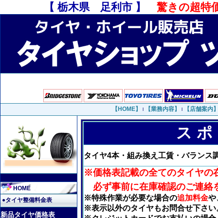
【 栃木県 足利市 】
驚きの超特
【HOME】
【業務内容】
【店舗案内
l
l
ス ポ
タイヤ4本・組み換え工賃・バランス調
※価格表記載の全てのタイヤの
必ず事前に在庫確認のご連絡
HOME
※特殊作業が必要な場合の
追加料金
や
●タイヤ整備料金表
※表示以外のタイヤもお問合せ下さい
新品タイヤ価格表