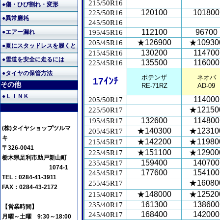
215/50R16
●傷・ひび割れ・変形
120100
101800
225/50R16
●異常磨耗
245/50R16
112100
96700
●エアー漏れ
195/45R16
★126900
★10930
205/45R16
●夏にスタッドレスを履くと
130200
114700
215/45R16
●雪道を安全に走るには
135500
116000
225/45R16
●タイヤの保管方法
ポテンザ
ネオバ
17ｲﾝﾁ
その他
RE-71RZ
AD-09
●ＬＩＮＫ
114000
205/50R17
★12150
225/50R17
132600
114800
195/45R17
(株)タイヤショップツルマ
★140300
★12310
205/45R17
キ
★142200
★11980
215/45R17
〒326-0041
★151100
★12900
225/45R17
栃木県足利市助戸新山町
159400
140700
235/45R17
1074-1
177600
154100
245/45R17
TEL：0284-41-3911
★16080
255/45R17
FAX：0284-43-2172
★148000
★12520
215/40R17
161300
138600
235/40R17
【営業時間】
168400
142000
245/40R17
月曜～土曜 9:30～18:00