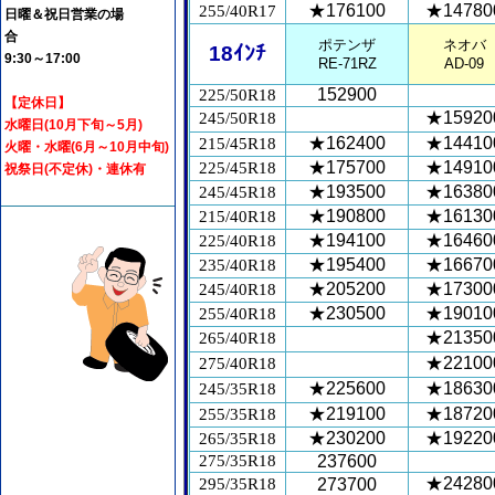
★176100
★14780
255/40R17
日曜＆祝日営業の場
合
ポテンザ
ネオバ
18ｲﾝﾁ
9:30～17:00
RE-71RZ
AD-09
152900
225/50R18
【定休日】
★15920
245/50R18
水曜日(10月下旬～5月)
★162400
★14410
215/45R18
火曜・水曜(6月～10月中旬)
★175700
★14910
225/45R18
祝祭日(不定休)・連休有
★193500
★16380
245/45R18
★190800
★16130
215/40R18
★194100
★16460
225/40R18
★195400
★16670
235/40R18
★205200
★17300
245/40R18
★230500
★19010
255/40R18
★21350
265/40R18
★22100
275/40R18
★225600
★18630
245/35R18
★219100
★18720
255/35R18
★230200
★19220
265/35R18
275/35R18
237600
★24280
295/35R18
273700