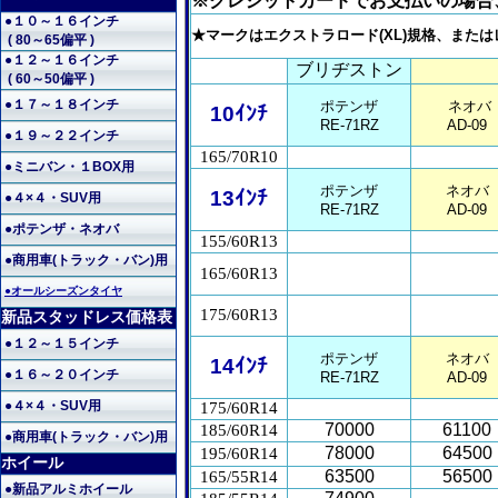
※クレジットカードでお支払いの場合
●１０～１６インチ
★マークはエクストラロード(XL)規格、また
( 80～65偏平 )
●１２～１６インチ
ブリヂストン
( 60～50偏平 )
●１７～１８インチ
ポテンザ
ネオバ
10ｲﾝﾁ
RE-71RZ
AD-09
●１９～２２インチ
165/70R10
●ミニバン・１BOX用
ポテンザ
ネオバ
13ｲﾝﾁ
●４×４・SUV用
RE-71RZ
AD-09
●ポテンザ・ネオバ
155/60R13
●商用車(トラック・バン)用
165/60R13
●オールシーズンタイヤ
175/60R13
新品スタッドレス価格表
●１２～１５インチ
ポテンザ
ネオバ
14ｲﾝﾁ
●１６～２０インチ
RE-71RZ
AD-09
●４×４・SUV用
175/60R14
70000
61100
185/60R14
●商用車(トラック・バン)用
78000
64500
195/60R14
ホイール
63500
56500
165/55R14
●新品アルミホイール