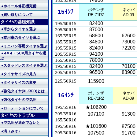
74900
185/55R14
●ホイール修正機完備
ポテンザ
ネオバ
15ｲﾝﾁ
●買い取りについて
RE-71RZ
AD-09
タイヤの基礎知識
82400
195/60R15
●車からタイヤを選ぶ
87000
205/60R15
68800
62600
165/55R15
●乗用車のタイヤを選ぶ
84800
73000
185/55R15
●ミニバン専用タイヤを選ぶ
82400
72200
195/55R15
●４×４・SUV用タイヤを選
94100
205/55R15
ぶ
78000
165/50R15
●スタッドレスタイヤを選ぶ
82400
70100
195/50R15
96500
83900
205/50R15
●タイヤサイズの見方
225/50R15
115900
●タイヤサイズの変更
●強化タイヤ(XL/RFD)とは
ポテンザ
ネオバ
16ｲﾝﾁ
RE-71RZ
AD-09
●強化タイヤの空気圧
★106200
195/55R16
●ローテーションについて
205/55R16
107100
91300
タイヤのトラブル
165/50R16
●空気圧が適正でないと
★101600
195/50R16
87500
●溝（みぞ）
205/50R16
107500
91700