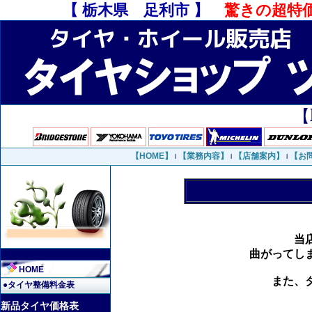
【 栃木県 足利市 】
驚きの超特
【
【HOME】
【業務内容】
【店舗案内】
【お
l
l
l
当
曲がってし
HOME
また、
●タイヤ整備料金表
新品タイヤ価格表