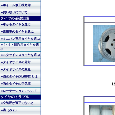
●ホイール修正機完備
●買い取りについて
タイヤの基礎知識
●車からタイヤを選ぶ
●乗用車のタイヤを選ぶ
●ミニバン専用タイヤを選ぶ
●４×４・SUV用タイヤを選
ぶ
●スタッドレスタイヤを選ぶ
●タイヤサイズの見方
●タイヤサイズの変更
●強化タイヤ(XL/RFD)とは
（
●強化タイヤの空気圧
●ローテーションについて
タイヤのトラブル
●空気圧が適正でないと
●溝（みぞ）