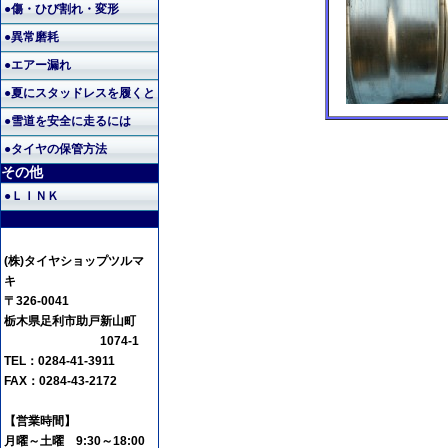
●傷・ひび割れ・変形
●異常磨耗
●エアー漏れ
●夏にスタッドレスを履くと
●雪道を安全に走るには
●タイヤの保管方法
その他
●ＬＩＮＫ
(株)タイヤショップツルマ
キ
〒326-0041
栃木県足利市助戸新山町
1074-1
TEL：0284-41-3911
FAX：0284-43-2172
【営業時間】
月曜～土曜 9:30～18:00